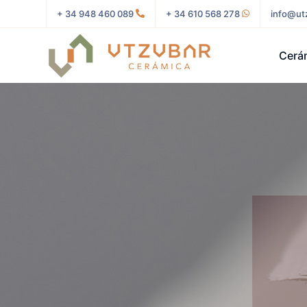
+ 34 948 460 089
+ 34 610 568 278
info@ut
Cerá