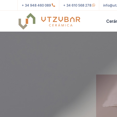
+ 34 948 460 089
+ 34 610 568 278
info@ut
Cerá