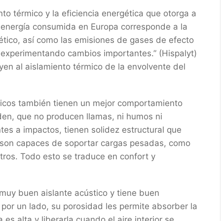
to térmico y la eficiencia energética que otorga a
a energía consumida en Europa corresponde a la
gético, así como las emisiones de gases de efecto
 experimentando cambios importantes.” (Hispalyt)
en al aislamiento térmico de la envolvente del
micos también tienen un mejor comportamiento
rden, que no producen llamas, ni humos ni
es a impactos, tienen solidez estructural que
n son capaces de soportar cargas pesadas, como
otros. Todo esto se traduce en confort y
uy buen aislante acústico y tiene buen
por un lado, su porosidad les permite absorber la
s alta y liberarla cuando el aire interior se