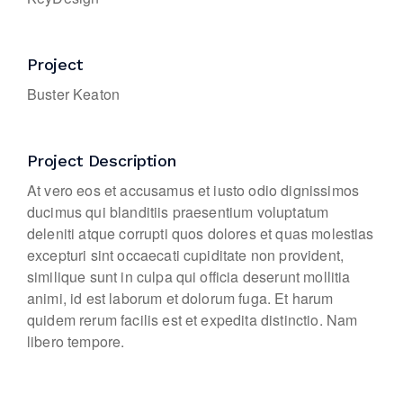
Project
Buster Keaton
Project Description
At vero eos et accusamus et iusto odio dignissimos
ducimus qui blanditiis praesentium voluptatum
deleniti atque corrupti quos dolores et quas molestias
excepturi sint occaecati cupiditate non provident,
similique sunt in culpa qui officia deserunt mollitia
animi, id est laborum et dolorum fuga. Et harum
quidem rerum facilis est et expedita distinctio. Nam
libero tempore.