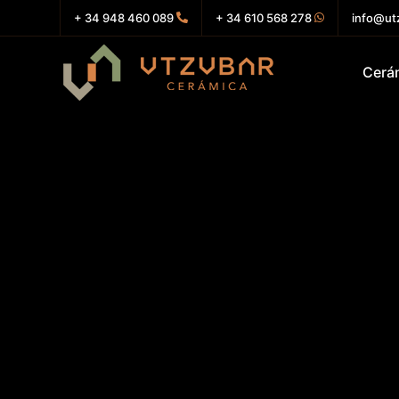
+ 34 948 460 089
+ 34 610 568 278
info@ut
Cerá