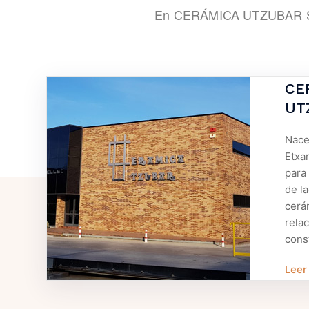
En CERÁMICA UTZUBAR S.A.
CE
UT
Nace
Etxar
para 
de la
cerá
rela
cons
Leer